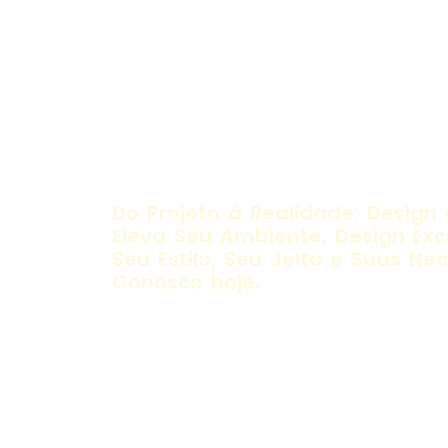
Transforme Seu Espa
Design de Interiores E
Do Projeto à Realidade: Design 
Eleva Seu Ambiente. Design Excl
Seu Estilo, Seu Jeito e Suas Ne
Conosco hoje.
Mais de 5 anos de Experiência
Mais de 300 Ambientes Transformados
100% dos Clientes Satisfeitos