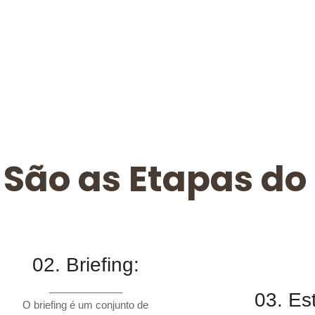
 São as Etapas do 
02. Briefing:
_____________
03. Es
O briefing é um conjunto de