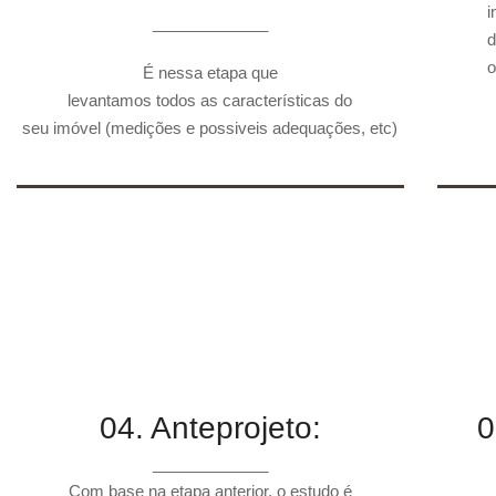
01. Levantamento de
i
_____________
d
Dados:
o
É nessa etapa que
levantamos todos as características do
seu imóvel (medições e possiveis adequações, etc)
04. Anteprojeto:
0
_____________
Com base na etapa anterior, o estudo é