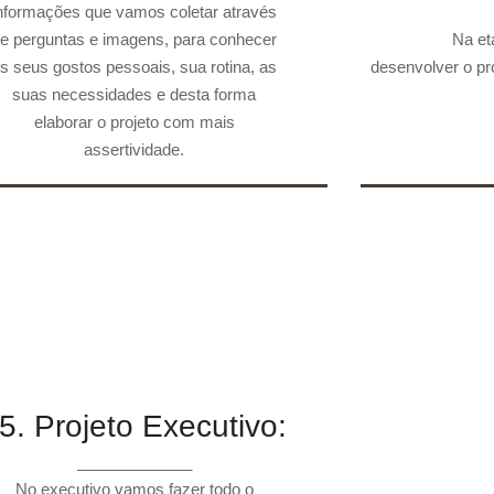
nformações que vamos coletar através
02. Briefing:
03. Es
e perguntas e imagens, para conhecer
Na et
s seus gostos pessoais, sua rotina, as
desenvolver o p
suas necessidades e desta forma
elaborar o projeto com mais
assertividade.
5. Projeto Executivo:
_____________
No executivo vamos fazer todo o