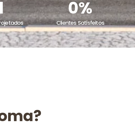
l
0
%
rojetados
Clientes Satisfeitos
doma?