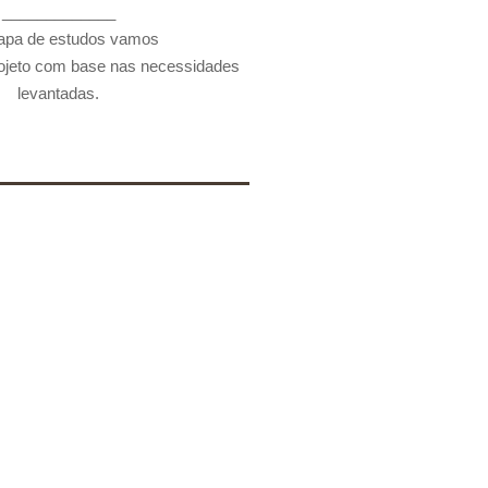
_____________
tudo Preliminar:
apa de estudos vamos
rojeto com base nas necessidades
levantadas.